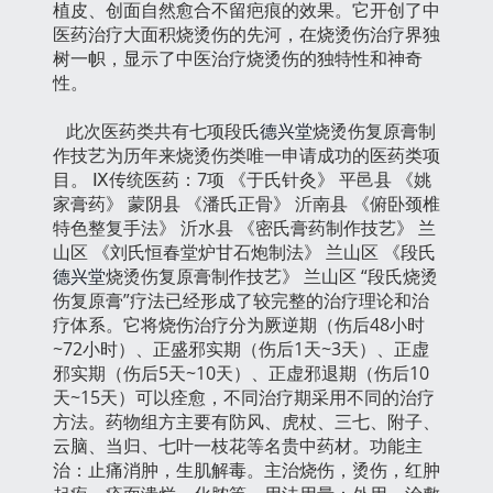
植皮、创面自然愈合不留疤痕的效果。它开创了中
医药治疗大面积烧烫伤的先河，在烧烫伤治疗界独
树一帜，显示了中医治疗烧烫伤的独特性和神奇
性。
此次医药类共有七项段氏
德兴堂
烧烫伤复原膏制
作技艺为历年来烧烫伤类唯一申请成功的医药类项
目。 Ⅸ传统医药：7项 《于氏针灸》 平邑县 《姚
家膏药》 蒙阴县 《潘氏正骨》 沂南县 《俯卧颈椎
特色整复手法》 沂水县 《密氏膏药制作技艺》 兰
山区 《刘氏恒春堂炉甘石炮制法》 兰山区 《段氏
德兴堂
烧烫伤复原膏制作技艺》 兰山区 “段氏烧烫
伤复原膏”疗法已经形成了较完整的治疗理论和治
疗体系。它将烧伤治疗分为厥逆期（伤后48小时
~72小时）、正盛邪实期（伤后1天~3天）、正虚
邪实期（伤后5天~10天）、正虚邪退期（伤后10
天~15天）可以痊愈，不同治疗期采用不同的治疗
方法。药物组方主要有防风、虎杖、三七、附子、
云脑、当归、七叶一枝花等名贵中药材。功能主
治：止痛消肿，生肌解毒。主治烧伤，烫伤，红肿