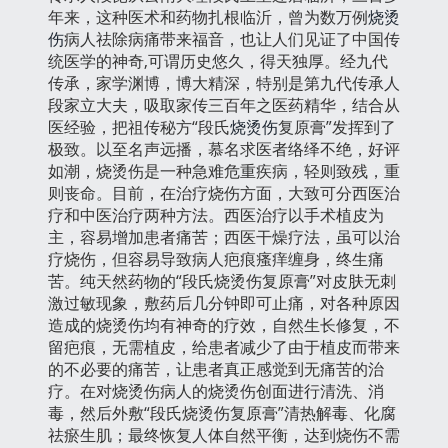
年来，这种医术和药物扎根临沂，曾为数万例
烧烫
伤
病人祛除病痛带来福音，也让人们见证了中国传
统医学的神奇,可谓历史悠久，得天独厚。经九代
传承，家学渊博，博大精深，特别是第九代传承人
段家立大夫，吸取家传三百年之医药精华，结合从
医经验，把祖传秘方“段氏
烧烫伤
复原膏”发挥到了
极致。以至名声远播，慕名求医者络绎不绝，好评
如潮，烧烫伤是一种急难危重疾病，轻则致残，重
则丧命。目前，在治疗烧伤方面，大致可分西医治
疗和中医治疗两种方法。西医治疗以手术植皮为
主，容易增加患者痛苦；西医干燥疗法，虽可以治
疗烧伤，但容易导致病人疤痕瘙痒缠身，终生痛
苦。纯天然药物的“段氏烧烫伤复原膏”对皮肤无刺
激过敏现象，敷药后几分钟即可止痛，对各种原因
造成的烧烫伤均有神奇的疗效，自然生长修复，不
留疤痕，无需植皮，给患者减少了由于植皮而带来
的不必要的痛苦，让患者真正感觉到无痛苦的治
疗。在对烧烫伤病人的烧烫伤创面进行清洗、消
毒，然后外敷“段氏烧烫伤复原膏”清热解毒、化腐
祛瘀生肌；最终恢复人体自然平衡，达到烧伤不需