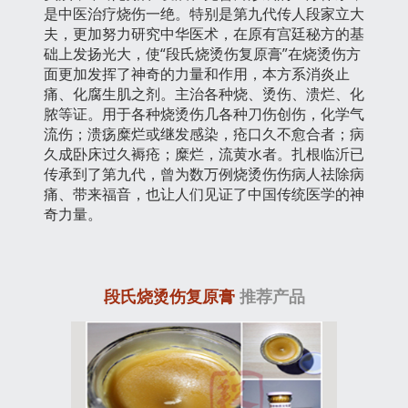
是中医治疗烧伤一绝。特别是第九代传人段家立大
夫，更加努力研究中华医术，在原有宫廷秘方的基
础上发扬光大，使“段氏烧烫伤复原膏”在烧烫伤方
面更加发挥了神奇的力量和作用，本方系消炎止
痛、化腐生肌之剂。主治各种烧、烫伤、溃烂、化
脓等证。用于各种烧烫伤几各种刀伤创伤，化学气
流伤；溃疡糜烂或继发感染，疮口久不愈合者；病
久成卧床过久褥疮；糜烂，流黄水者。扎根临沂已
传承到了第九代，曾为数万例烧烫伤伤病人祛除病
痛、带来福音，也让人们见证了中国传统医学的神
奇力量。
段氏烧烫伤复原膏
推荐产品