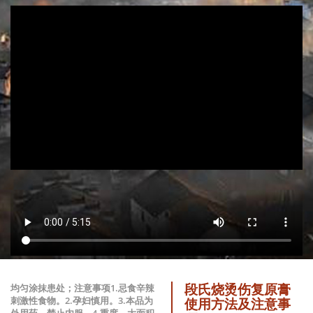
段氏烧烫伤复原膏
均匀涂抹患处；注意事项1.忌食辛辣
刺激性食物。2.孕妇慎用。3.本品为
使用方法及注意事
外用药，禁止内服。4.重度、大面积