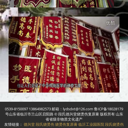
0539-8150097 13864982573 邮箱：lydsdxt@126.com 鲁ICP备18028179
号山东省临沂市兰山区启阳路 © 段氏德兴堂烧烫伤复原膏 版权所有 山东
省省级非物质文化遗产
友情链接：
德兴堂
段氏烧烫伤
烧烫伤复原膏
临沂工业园医院
段氏烧烫伤