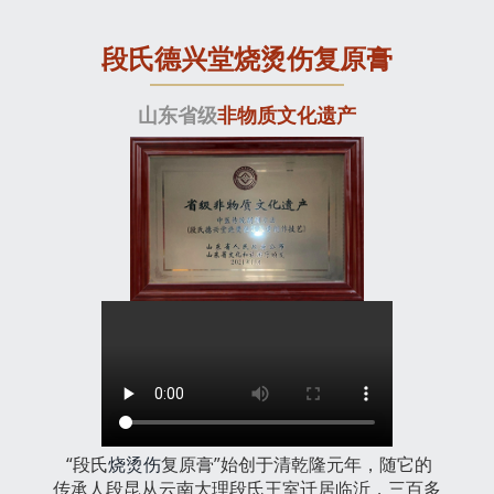
段氏德兴堂烧烫伤复原膏
山东省级
非物质文化遗产
“段氏
烧烫伤
复原膏”始创于清乾隆元年，随它的
传承人段昆从云南大理段氏王室迁居临沂，三百多