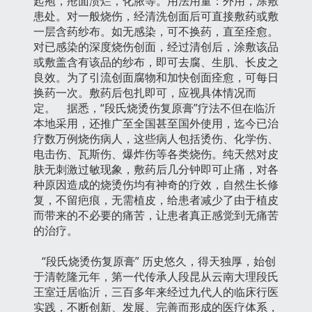
起疱，疮面溃烂，化脓等。用法用量：外用，涂敷
患处。对一般烧伤，经清洗创面后可直接敷药或敷
一层含药纱布。如无感染，可不换药，直至痊愈。
对已感染的深度烧伤创面，经过清创后，涂敷该品
或敷盖含有该品的纱布，即可去腐、生肌、长皮之
良效。为了引流创面腐物和加快创面痊愈，可每日
换药一次。敷药后包扎即可，应视具体情况而
定。 据悉，“段氏烧烫伤复原膏”疗法不但在临沂
本地采用，还推广至全国甚至国外使用，迄今已治
疗数万例烧伤病人，这些病人包括烫伤、化学伤、
电击伤、瓦斯伤、爆炸伤等各类烧伤。纯天然对皮
肤无刺激过敏现象，敷药后几分钟即可止痛，对各
种原因造成的烧烫伤均有神奇的疗效，自然生长修
复，不留疤痕，无需植皮，给患者减少了由于植皮
而带来的不必要的痛苦，让患者真正感觉到无痛苦
的治疗。
“段氏烧烫伤复原膏” 历史悠久，得天独厚，始创
于清乾隆元年，第一代传承人段昆从云南大理段氏
王室迁居临沂，三百多年来经过九代人的临床行医
实践，不断创新、发展、完善而形成的医疗体系，