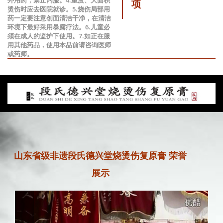
项
烫伤时应去医院就诊。5.烧伤局部用
药一定要注意创面清洁干净，在清洁
环境下最好采用暴露疗法。6.儿童必
须在成人的监护下使用。7.如正在服
用其他药品，使用本品前请咨询医师
或药师。
山东省级非遗段氏德兴堂烧烫伤复原膏 荣誉
展示