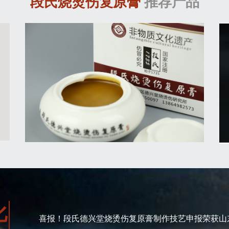
段氏烧烫伤复原膏
推荐产品
化
喜报！段氏德兴堂烧烫伤复原膏制作技艺申报荣获山