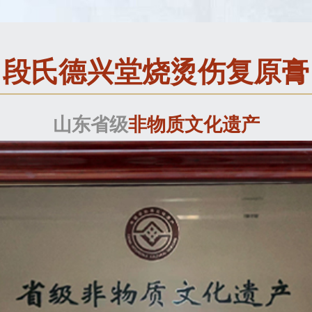
段氏德兴堂烧烫伤复原膏
山东省级
非物质文化遗产