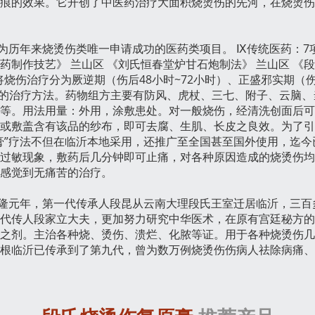
痕的效果。它开创了中医药治疗大面积烧烫伤的先河，在烧烫伤
历年来烧烫伤类唯一申请成功的医药类项目。 Ⅸ传统医药：7项 
膏药制作技艺》 兰山区 《刘氏恒春堂炉甘石炮制法》 兰山区 《
烧伤治疗分为厥逆期（伤后48小时~72小时）、正盛邪实期（伤后
不同的治疗方法。药物组方主要有防风、虎杖、三七、附子、云脑
等。用法用量：外用，涂敷患处。对一般烧伤，经清洗创面后可
或敷盖含有该品的纱布，即可去腐、生肌、长皮之良效。为了引
膏”疗法不但在临沂本地采用，还推广至全国甚至国外使用，迄
过敏现象，敷药后几分钟即可止痛，对各种原因造成的烧烫伤均
感觉到无痛苦的治疗。
乾隆元年，第一代传承人段昆从云南大理段氏王室迁居临沂，三
代传人段家立大夫，更加努力研究中华医术，在原有宫廷秘方的
之剂。主治各种烧、烫伤、溃烂、化脓等证。用于各种烧烫伤几
根临沂已传承到了第九代，曾为数万例烧烫伤伤病人祛除病痛、