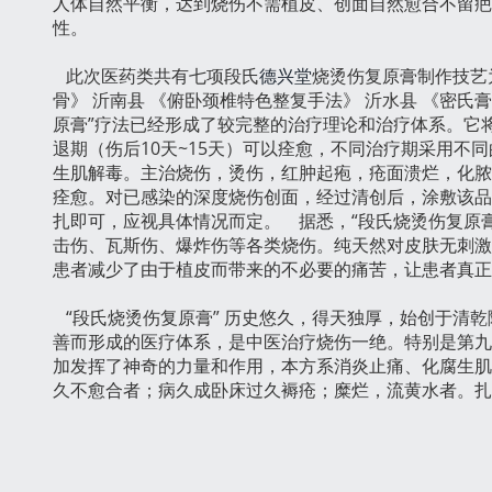
人体自然平衡，达到烧伤不需植皮、创面自然愈合不留疤
性。
此次医药类共有七项段氏
德兴堂
烧烫伤复原膏制作技艺为
骨》 沂南县 《俯卧颈椎特色整复手法》 沂水县 《密氏
原膏”疗法已经形成了较完整的治疗理论和治疗体系。它将
退期（伤后10天~15天）可以痊愈，不同治疗期采用
生肌解毒。主治烧伤，烫伤，红肿起疱，疮面溃烂，化脓
痊愈。对已感染的深度烧伤创面，经过清创后，涂敷该品
扎即可，应视具体情况而定。 据悉，“段氏烧烫伤复原
击伤、瓦斯伤、爆炸伤等各类烧伤。纯天然对皮肤无刺激
患者减少了由于植皮而带来的不必要的痛苦，让患者真正
“段氏烧烫伤复原膏” 历史悠久，得天独厚，始创于清
善而形成的医疗体系，是中医治疗烧伤一绝。特别是第九
加发挥了神奇的力量和作用，本方系消炎止痛、化腐生肌
久不愈合者；病久成卧床过久褥疮；糜烂，流黄水者。扎