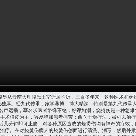
段昆从云南大理段氏王室迁居临沂，三百多年来，这种医术和药
天独厚。经九代传承，家学渊博，博大精深，特别是第九代传承
至名声远播，慕名求医者络绎不绝，好评如潮，烧烫伤是一种急难
手术植皮为主，容易增加患者痛苦；西医干燥疗法，虽可以治疗
药后几分钟即可止痛，对各种原因造成的烧烫伤均有神奇的疗效
治疗。在对烧烫伤病人的烧烫伤创面进行清洗、消毒，然后外敷