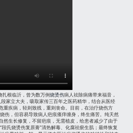
物扎根临沂，曾为数万例
烧烫伤
病人祛除病痛带来福音，
人段家立大夫，吸取家传三百年之医药精华，结合从医经
危重疾病，轻则致残，重则丧命。目前，在治疗烧伤方
烧伤，但容易导致病人疤痕瘙痒缠身，终生痛苦。纯天然
，自然生长修复，不留疤痕，无需植皮，给患者减少了由于
“段氏烧烫伤复原膏”清热解毒、化腐祛瘀生肌；最终恢复