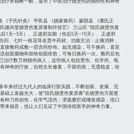
治疗界独树一帜，显示了中医治疗烧烫伤的独特性和神奇
《于氏针灸》 平邑县 《姚家膏药》 蒙阴县 《潘氏正
段氏
德兴堂
烧烫伤复原膏制作技艺》 兰山区 “段氏烧烫伤复
1天~3天）、正虚邪实期（伤后5天~10天）、正虚邪
、当归、七叶一枝花等名贵中药材。功能主治：止痛消肿，
直接敷药或敷一层含药纱布。如无感染，可不换药，直至
流创面腐物和加快创面痊愈，可每日换药一次。敷药后包
今已治疗数万例烧伤病人，这些病人包括烫伤、化学伤、电
有神奇的疗效，自然生长修复，不留疤痕，无需植皮，给
百多年来经过九代人的临床行医实践，不断创新、发展、完
基础上发扬光大，使“段氏烧烫伤复原膏”在烧烫伤方面更
各种刀伤创伤，化学气流伤；溃疡糜烂或继发感染，疮口
带来福音，也让人们见证了中国传统医学的神奇力量。