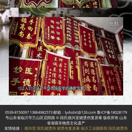
0539-8150097 13864982573 邮箱：lydsdxt@126.com 鲁ICP备18028179
号山东省临沂市兰山区启阳路 © 段氏德兴堂烧烫伤复原膏 版权所有 山东
省省级非物质文化遗产
友情链接：
德兴堂
段氏烧烫伤
烧烫伤复原膏
临沂工业园医院
段氏烧烫伤