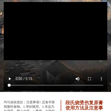
段氏烧烫伤复原膏
均匀涂抹患处；注意事项1.忌食辛辣
刺激性食物。2.孕妇慎用。3.本品为
使用方法及注意事
外用药，禁止内服。4.重度、大面积