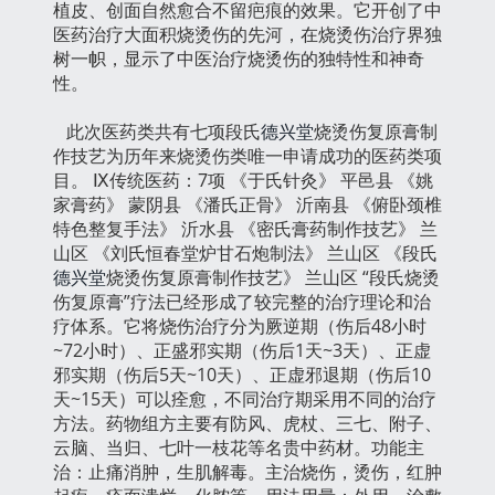
植皮、创面自然愈合不留疤痕的效果。它开创了中
医药治疗大面积烧烫伤的先河，在烧烫伤治疗界独
树一帜，显示了中医治疗烧烫伤的独特性和神奇
性。
此次医药类共有七项段氏
德兴堂
烧烫伤复原膏制
作技艺为历年来烧烫伤类唯一申请成功的医药类项
目。 Ⅸ传统医药：7项 《于氏针灸》 平邑县 《姚
家膏药》 蒙阴县 《潘氏正骨》 沂南县 《俯卧颈椎
特色整复手法》 沂水县 《密氏膏药制作技艺》 兰
山区 《刘氏恒春堂炉甘石炮制法》 兰山区 《段氏
德兴堂
烧烫伤复原膏制作技艺》 兰山区 “段氏烧烫
伤复原膏”疗法已经形成了较完整的治疗理论和治
疗体系。它将烧伤治疗分为厥逆期（伤后48小时
~72小时）、正盛邪实期（伤后1天~3天）、正虚
邪实期（伤后5天~10天）、正虚邪退期（伤后10
天~15天）可以痊愈，不同治疗期采用不同的治疗
方法。药物组方主要有防风、虎杖、三七、附子、
云脑、当归、七叶一枝花等名贵中药材。功能主
治：止痛消肿，生肌解毒。主治烧伤，烫伤，红肿