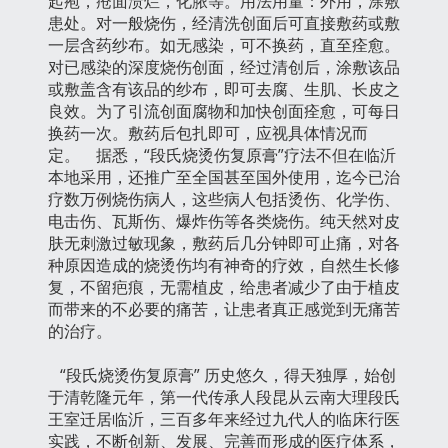
起疱，疮面溃烂，化脓等。用法用量：外用，涂敷
患处。对一般烧伤，经清洗创面后可直接敷药或敷
一层含药纱布。如无感染，可不换药，直至痊愈。
对已感染的深度烧伤创面，经过清创后，涂敷该品
或敷盖含有该品的纱布，即可去腐、生肌、长皮之
良效。为了引流创面腐物和加快创面痊愈，可每日
换药一次。敷药后包扎即可，应视具体情况而
定。 据悉，“段氏烧烫伤复原膏”疗法不但在临沂
本地采用，还推广至全国甚至国外使用，迄今已治
疗数万例烧伤病人，这些病人包括烫伤、化学伤、
电击伤、瓦斯伤、爆炸伤等各类烧伤。纯天然对皮
肤无刺激过敏现象，敷药后几分钟即可止痛，对各
种原因造成的烧烫伤均有神奇的疗效，自然生长修
复，不留疤痕，无需植皮，给患者减少了由于植皮
而带来的不必要的痛苦，让患者真正感觉到无痛苦
的治疗。
“段氏烧烫伤复原膏” 历史悠久，得天独厚，始创
于清乾隆元年，第一代传承人段昆从云南大理段氏
王室迁居临沂，三百多年来经过九代人的临床行医
实践，不断创新、发展、完善而形成的医疗体系，