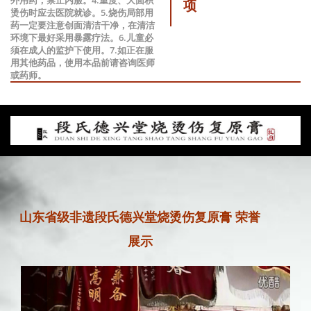
项
烫伤时应去医院就诊。5.烧伤局部用
药一定要注意创面清洁干净，在清洁
环境下最好采用暴露疗法。6.儿童必
须在成人的监护下使用。7.如正在服
用其他药品，使用本品前请咨询医师
或药师。
山东省级非遗段氏德兴堂烧烫伤复原膏 荣誉
展示