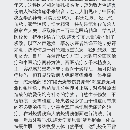
年来，这种医术和药物扎根临沂，曾为数万例
烧烫
伤
病人祛除病痛带来福音，也让人们见证了中国传
统医学的神奇,可谓历史悠久，得天独厚。经九代
传承，家学渊博，博大精深，特别是第九代传承人
段家立大夫，吸取家传三百年之医药精华，结合从
医经验，把祖传秘方“段氏
烧烫伤
复原膏”发挥到了
极致。以至名声远播，慕名求医者络绎不绝，好评
如潮，烧烫伤是一种急难危重疾病，轻则致残，重
则丧命。目前，在治疗烧伤方面，大致可分西医治
疗和中医治疗两种方法。西医治疗以手术植皮为
主，容易增加患者痛苦；西医干燥疗法，虽可以治
疗烧伤，但容易导致病人疤痕瘙痒缠身，终生痛
苦。纯天然药物的“段氏烧烫伤复原膏”对皮肤无刺
激过敏现象，敷药后几分钟即可止痛，对各种原因
造成的烧烫伤均有神奇的疗效，自然生长修复，不
留疤痕，无需植皮，给患者减少了由于植皮而带来
的不必要的痛苦，让患者真正感觉到无痛苦的治
疗。在对烧烫伤病人的烧烫伤创面进行清洗、消
毒，然后外敷“段氏烧烫伤复原膏”清热解毒、化腐
祛瘀生肌；最终恢复人体自然平衡，达到烧伤不需