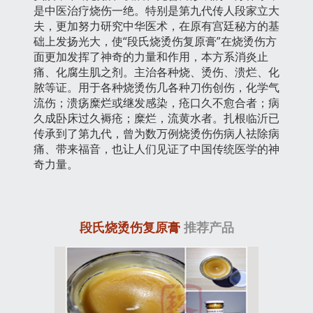
是中医治疗烧伤一绝。特别是第九代传人段家立大
夫，更加努力研究中华医术，在原有宫廷秘方的基
础上发扬光大，使“段氏烧烫伤复原膏”在烧烫伤方
面更加发挥了神奇的力量和作用，本方系消炎止
痛、化腐生肌之剂。主治各种烧、烫伤、溃烂、化
脓等证。用于各种烧烫伤几各种刀伤创伤，化学气
流伤；溃疡糜烂或继发感染，疮口久不愈合者；病
久成卧床过久褥疮；糜烂，流黄水者。扎根临沂已
传承到了第九代，曾为数万例烧烫伤伤病人祛除病
痛、带来福音，也让人们见证了中国传统医学的神
奇力量。
段氏烧烫伤复原膏
推荐产品