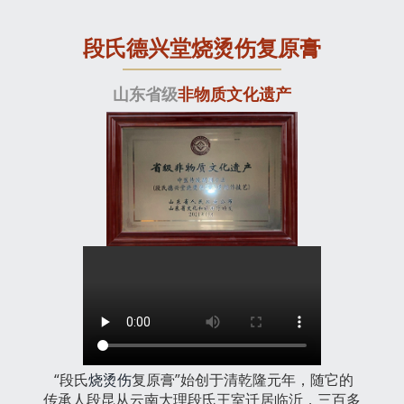
段氏德兴堂烧烫伤复原膏
山东省级
非物质文化遗产
“段氏
烧烫伤
复原膏”始创于清乾隆元年，随它的
传承人段昆从云南大理段氏王室迁居临沂，三百多