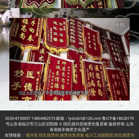
0539-8150097 13864982573 邮箱：lydsdxt@126.com 鲁ICP备18028179
号山东省临沂市兰山区启阳路 © 段氏德兴堂烧烫伤复原膏 版权所有 山东
省省级非物质文化遗产
友情链接：
德兴堂
段氏烧烫伤
烧烫伤复原膏
临沂工业园医院
段氏烧烫伤