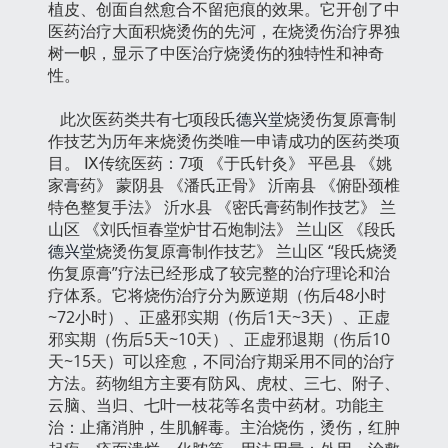
植皮、创面自然愈合不留疤痕的效果。它开创了中
医药治疗大面积烧烫伤的先河，在烧烫伤治疗界独
树一帜，显示了中医治疗烧烫伤的独特性和神奇
性。
此次医药类共有七项段氏
德兴堂
烧烫伤复原膏制
作技艺为历年来烧烫伤类唯一申请成功的医药类项
目。 Ⅸ传统医药：7项 《于氏针灸》 平邑县 《姚
家膏药》 蒙阴县 《潘氏正骨》 沂南县 《俯卧颈椎
特色整复手法》 沂水县 《密氏膏药制作技艺》 兰
山区 《刘氏恒春堂炉甘石炮制法》 兰山区 《段氏
德兴堂
烧烫伤复原膏制作技艺》 兰山区 “段氏烧烫
伤复原膏”疗法已经形成了较完整的治疗理论和治
疗体系。它将烧伤治疗分为厥逆期（伤后48小时
~72小时）、正盛邪实期（伤后1天~3天）、正虚
邪实期（伤后5天~10天）、正虚邪退期（伤后10
天~15天）可以痊愈，不同治疗期采用不同的治疗
方法。药物组方主要有防风、虎杖、三七、附子、
云脑、当归、七叶一枝花等名贵中药材。功能主
治：止痛消肿，生肌解毒。主治烧伤，烫伤，红肿