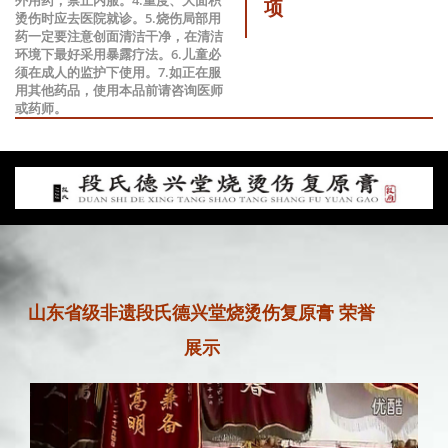
项
烫伤时应去医院就诊。5.烧伤局部用
药一定要注意创面清洁干净，在清洁
环境下最好采用暴露疗法。6.儿童必
须在成人的监护下使用。7.如正在服
用其他药品，使用本品前请咨询医师
或药师。
山东省级非遗段氏德兴堂烧烫伤复原膏 荣誉
展示