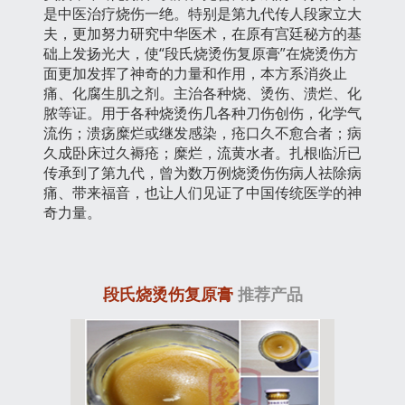
是中医治疗烧伤一绝。特别是第九代传人段家立大
夫，更加努力研究中华医术，在原有宫廷秘方的基
础上发扬光大，使“段氏烧烫伤复原膏”在烧烫伤方
面更加发挥了神奇的力量和作用，本方系消炎止
痛、化腐生肌之剂。主治各种烧、烫伤、溃烂、化
脓等证。用于各种烧烫伤几各种刀伤创伤，化学气
流伤；溃疡糜烂或继发感染，疮口久不愈合者；病
久成卧床过久褥疮；糜烂，流黄水者。扎根临沂已
传承到了第九代，曾为数万例烧烫伤伤病人祛除病
痛、带来福音，也让人们见证了中国传统医学的神
奇力量。
段氏烧烫伤复原膏
推荐产品