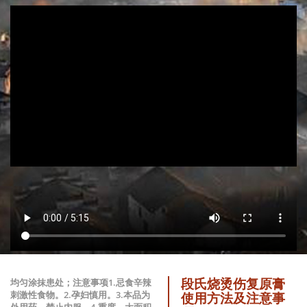
段氏烧烫伤复原膏
均匀涂抹患处；注意事项1.忌食辛辣
刺激性食物。2.孕妇慎用。3.本品为
使用方法及注意事
外用药，禁止内服。4.重度、大面积