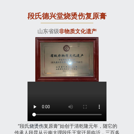
段氏德兴堂烧烫伤复原膏
山东省级
非物质文化遗产
“段氏
烧烫伤
复原膏”始创于清乾隆元年，随它的
传承人段昆从云南大理段氏王室迁居临沂，三百多