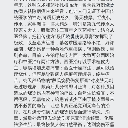
年来，这种医术和药物扎根临沂，曾为数万例
烧烫
伤
病人祛除病痛带来福音，也让人们见证了中国传
统医学的神奇,可谓历史悠久，得天独厚。经九代
传承，家学渊博，博大精深，特别是第九代传承人
段家立大夫，吸取家传三百年之医药精华，结合从
医经验，把祖传秘方“段氏
烧烫伤
复原膏”发挥到了
极致。以至名声远播，慕名求医者络绎不绝，好评
如潮，烧烫伤是一种急难危重疾病，轻则致残，重
则丧命。目前，在治疗烧伤方面，大致可分西医治
疗和中医治疗两种方法。西医治疗以手术植皮为
主，容易增加患者痛苦；西医干燥疗法，虽可以治
疗烧伤，但容易导致病人疤痕瘙痒缠身，终生痛
苦。纯天然药物的“段氏烧烫伤复原膏”对皮肤无刺
激过敏现象，敷药后几分钟即可止痛，对各种原因
造成的烧烫伤均有神奇的疗效，自然生长修复，不
留疤痕，无需植皮，给患者减少了由于植皮而带来
的不必要的痛苦，让患者真正感觉到无痛苦的治
疗。在对烧烫伤病人的烧烫伤创面进行清洗、消
毒，然后外敷“段氏烧烫伤复原膏”清热解毒、化腐
祛瘀生肌；最终恢复人体自然平衡，达到烧伤不需