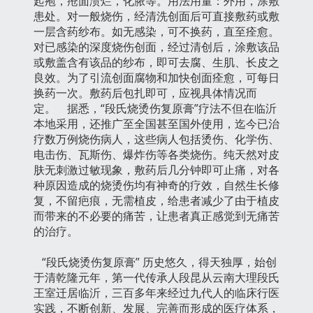
起疱，疮面溃烂，化脓等。用法用量：外用，涂敷
患处。对一般烧伤，经清洗创面后可直接敷药或敷
一层含药纱布。如无感染，可不换药，直至痊愈。
对已感染的深度烧伤创面，经过清创后，涂敷该品
或敷盖含有该品的纱布，即可去腐、生肌、长皮之
良效。为了引流创面腐物和加快创面痊愈，可每日
换药一次。敷药后包扎即可，应视具体情况而
定。 据悉，“段氏烧烫伤复原膏”疗法不但在临沂
本地采用，还推广至全国甚至国外使用，迄今已治
疗数万例烧伤病人，这些病人包括烫伤、化学伤、
电击伤、瓦斯伤、爆炸伤等各类烧伤。纯天然对皮
肤无刺激过敏现象，敷药后几分钟即可止痛，对各
种原因造成的烧烫伤均有神奇的疗效，自然生长修
复，不留疤痕，无需植皮，给患者减少了由于植皮
而带来的不必要的痛苦，让患者真正感觉到无痛苦
的治疗。
“段氏烧烫伤复原膏” 历史悠久，得天独厚，始创
于清乾隆元年，第一代传承人段昆从云南大理段氏
王室迁居临沂，三百多年来经过九代人的临床行医
实践，不断创新、发展、完善而形成的医疗体系，