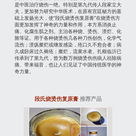
是中医治疗烧伤一绝。特别是第九代传人段家立大
夫，更加努力研究中华医术，在原有宫廷秘方的基
础上发扬光大，使“段氏烧烫伤复原膏”在烧烫伤方
面更加发挥了神奇的力量和作用，本方系消炎止
痛、化腐生肌之剂。主治各种烧、烫伤、溃烂、化
脓等证。用于各种烧烫伤几各种刀伤创伤，化学气
流伤；溃疡糜烂或继发感染，疮口久不愈合者；病
久成卧床过久褥疮；糜烂，流黄水者。扎根临沂已
传承到了第九代，曾为数万例烧烫伤伤病人祛除病
痛、带来福音，也让人们见证了中国传统医学的神
奇力量。
段氏烧烫伤复原膏
推荐产品