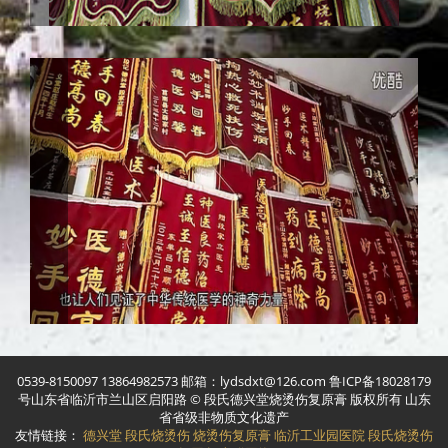
0539-8150097 13864982573 邮箱：lydsdxt@126.com 鲁ICP备18028179
号山东省临沂市兰山区启阳路 © 段氏德兴堂烧烫伤复原膏 版权所有 山东
省省级非物质文化遗产
友情链接：
德兴堂
段氏烧烫伤
烧烫伤复原膏
临沂工业园医院
段氏烧烫伤