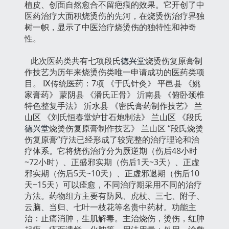
植皮、创面自然愈合不留疤痕的效果。它开创了中
医药治疗大面积烧烫伤的先河，在烧烫伤治疗界独
树一帜，显示了中医治疗烧烫伤的独特性和神奇
性。
此次医药类共有七项段氏
德兴堂
烧烫伤复原膏制
作技艺为历年来烧烫伤类唯一申请成功的医药类项
目。 Ⅸ传统医药：7项 《于氏针灸》 平邑县 《姚
家膏药》 蒙阴县 《潘氏正骨》 沂南县 《俯卧颈椎
特色整复手法》 沂水县 《密氏膏药制作技艺》 兰
山区 《刘氏恒春堂炉甘石炮制法》 兰山区 《段氏
德兴堂
烧烫伤复原膏制作技艺》 兰山区 “段氏烧烫
伤复原膏”疗法已经形成了较完整的治疗理论和治
疗体系。它将烧伤治疗分为厥逆期（伤后48小时
~72小时）、正盛邪实期（伤后1天~3天）、正虚
邪实期（伤后5天~10天）、正虚邪退期（伤后10
天~15天）可以痊愈，不同治疗期采用不同的治疗
方法。药物组方主要有防风、虎杖、三七、附子、
云脑、当归、七叶一枝花等名贵中药材。功能主
治：止痛消肿，生肌解毒。主治烧伤，烫伤，红肿