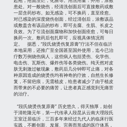
起疱，疮面溃烂，化脓等。用法用量：外用，涂敷
患处。对一般烧伤，经清洗创面后可直接敷药或敷
一层含药纱布。如无感染，可不换药，直至痊愈。
对已感染的深度烧伤创面，经过清创后，涂敷该品
或敷盖含有该品的纱布，即可去腐、生肌、长皮之
良效。为了引流创面腐物和加快创面痊愈，可每日
换药一次。敷药后包扎即可，应视具体情况而
定。 据悉，“段氏烧烫伤复原膏”疗法不但在临沂
本地采用，还推广至全国甚至国外使用，迄今已治
疗数万例烧伤病人，这些病人包括烫伤、化学伤、
电击伤、瓦斯伤、爆炸伤等各类烧伤。纯天然对皮
肤无刺激过敏现象，敷药后几分钟即可止痛，对各
种原因造成的烧烫伤均有神奇的疗效，自然生长修
复，不留疤痕，无需植皮，给患者减少了由于植皮
而带来的不必要的痛苦，让患者真正感觉到无痛苦
的治疗。
“段氏烧烫伤复原膏” 历史悠久，得天独厚，始创
于清乾隆元年，第一代传承人段昆从云南大理段氏
王室迁居临沂，三百多年来经过九代人的临床行医
实践，不断创新、发展、完善而形成的医疗体系，