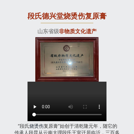
段氏德兴堂烧烫伤复原膏
山东省级
非物质文化遗产
“段氏
烧烫伤
复原膏”始创于清乾隆元年，随它的
传承人段昆从云南大理段氏王室迁居临沂，三百多