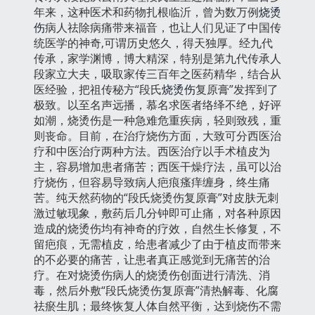
年来，这种医术和药物扎根临沂，曾为数万例
烧烫
伤
病人祛除病痛带来福音，也让人们见证了中国传
统医学的神奇,可谓历史悠久，得天独厚。经九代
传承，家学渊博，博大精深，特别是第九代传承人
段家立大夫，吸取家传三百年之医药精华，结合从
医经验，把祖传秘方“段氏
烧烫伤
复原膏”发挥到了
极致。以至名声远播，慕名求医者络绎不绝，好评
如潮，烧烫伤是一种急难危重疾病，轻则致残，重
则丧命。目前，在治疗烧伤方面，大致可分西医治
疗和中医治疗两种方法。西医治疗以手术植皮为
主，容易增加患者痛苦；西医干燥疗法，虽可以治
疗烧伤，但容易导致病人疤痕瘙痒缠身，终生痛
苦。纯天然药物的“段氏烧烫伤复原膏”对皮肤无刺
激过敏现象，敷药后几分钟即可止痛，对各种原因
造成的烧烫伤均有神奇的疗效，自然生长修复，不
留疤痕，无需植皮，给患者减少了由于植皮而带来
的不必要的痛苦，让患者真正感觉到无痛苦的治
疗。在对烧烫伤病人的烧烫伤创面进行清洗、消
毒，然后外敷“段氏烧烫伤复原膏”清热解毒、化腐
祛瘀生肌；最终恢复人体自然平衡，达到烧伤不需