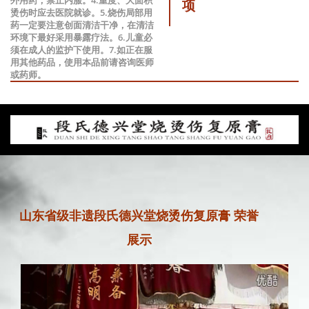
项
烫伤时应去医院就诊。5.烧伤局部用
药一定要注意创面清洁干净，在清洁
环境下最好采用暴露疗法。6.儿童必
须在成人的监护下使用。7.如正在服
用其他药品，使用本品前请咨询医师
或药师。
山东省级非遗段氏德兴堂烧烫伤复原膏 荣誉
展示