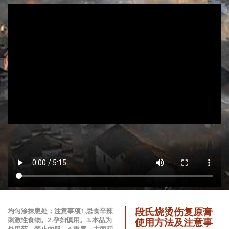
段氏烧烫伤复原膏
均匀涂抹患处；注意事项1.忌食辛辣
刺激性食物。2.孕妇慎用。3.本品为
使用方法及注意事
外用药，禁止内服。4.重度、大面积